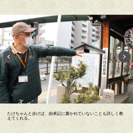
ゃんと歩けば、由来記に書かれていないことも詳しく教
手前が
れる。