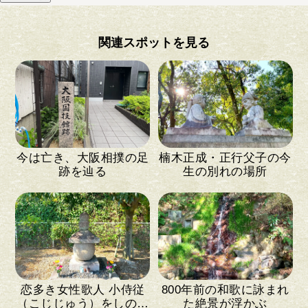
関連スポットを見る
今は亡き、大阪相撲の足
楠木正成・正行父子の今
跡を辿る
生の別れの場所
恋多き女性歌人 小侍従
800年前の和歌に詠まれ
（こじじゅう）をしのぶ
た絶景が浮かぶ