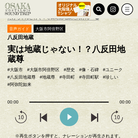
TOP
ノスタルジック探訪
たけちゃんと行く！寺田町路地裏たんけん
音声ガイド
大阪市阿倍野区
八反田地蔵
実は地蔵じゃない！？八反田地
蔵尊
#大阪市
#大阪市阿倍野区
#歴史
#像・石碑
#ユニーク
#八反田地蔵尊
#地蔵尊
#寺田町
#寺田町駅
#珍しい
#阿弥陀如来
00:00
00:00
※再生ボタンを押すと、ナレーションが再生されます。