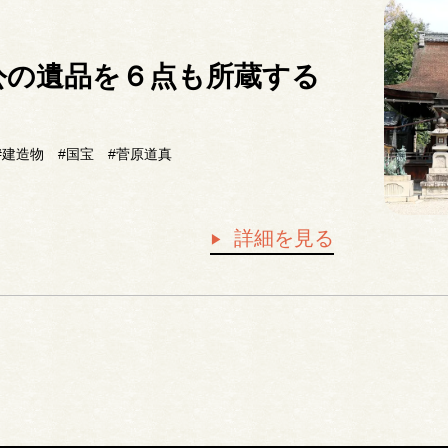
公の遺品を６点も所蔵する
#建造物
#国宝
#菅原道真
詳細を見る