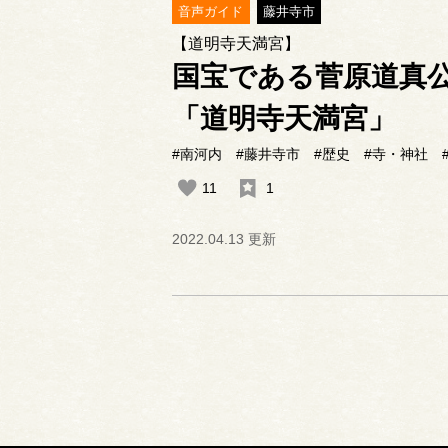
音声ガイド
藤井寺市
【道明寺天満宮】
国宝である菅原道真
「道明寺天満宮」
#南河内
#藤井寺市
#歴史
#寺・神社
11
1
2022.04.13 更新