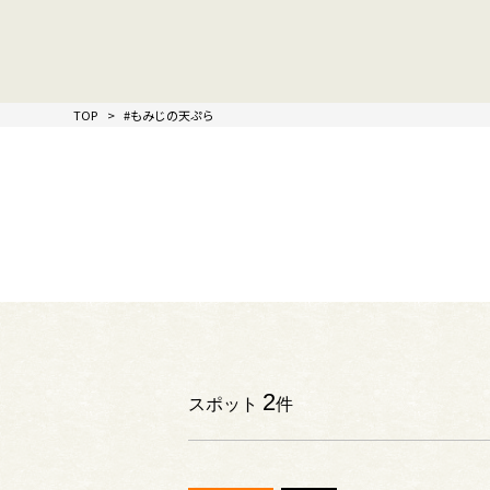
TOP
#もみじの天ぷら
2
スポット
件