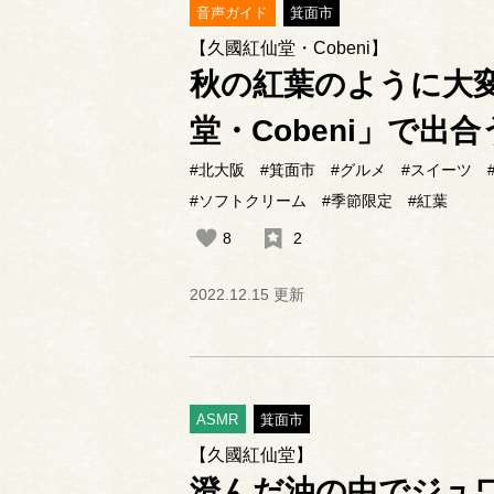
音声ガイド
箕面市
【久國紅仙堂・Cobeni】
秋の紅葉のように大
堂・Cobeni」で
#北大阪
#箕面市
#グルメ
#スイーツ
#ソフトクリーム
#季節限定
#紅葉
8
2
2022.12.15 更新
ASMR
箕面市
【久國紅仙堂】
澄んだ油の中でジュワ