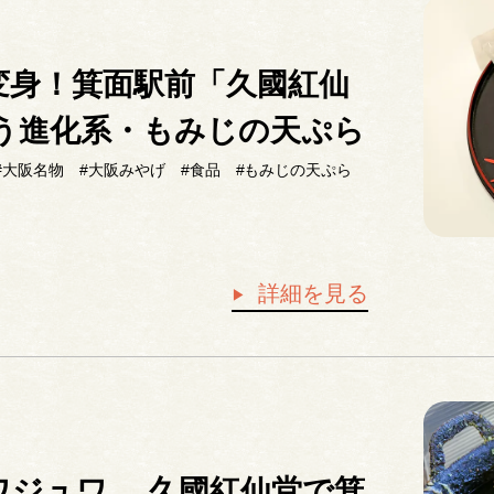
変身！箕面駅前「久國紅仙
出合う進化系・もみじの天ぷら
#大阪名物
#大阪みやげ
#食品
#もみじの天ぷら
詳細を見る
ジュワ… 久國紅仙堂で箕