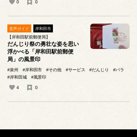
0
0
音声ガイド
岸和田市
【岸和田駅前郵便局】
だんじり祭の勇壮な姿を思い
浮かべる「岸和田駅前郵便
局」の風景印
#泉州
#岸和田市
#その他
#サービス
#だんじり
#バラ
#岸和田城
#風景印
4
0