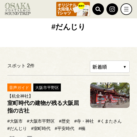
TOP
#だんじり
#だんじり
2
スポット
件
音声ガイド
大阪市平野区
【杭全神社】
室町時代の建物が残る大阪屈
指の古社
#大阪市
#大阪市平野区
#歴史
#寺・神社
#くまたさん
#だんじり
#室町時代
#平安時代
#楠