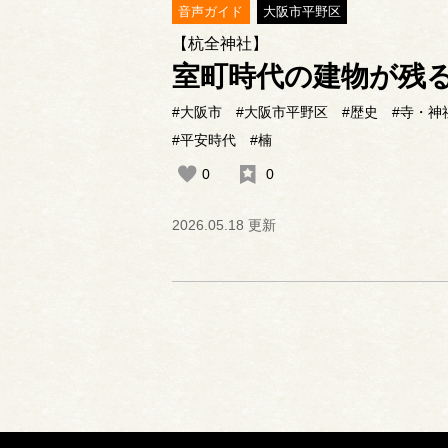
音声ガイド
大阪市平野区
【杭全神社】
室町時代の建物が残
#大阪市
#大阪市平野区
#歴史
#寺・神
#平安時代
#楠
0
0
2026.05.18 更新