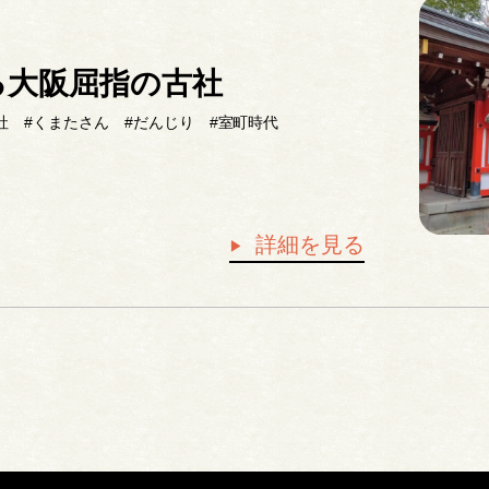
る大阪屈指の古社
社
#くまたさん
#だんじり
#室町時代
詳細を見る