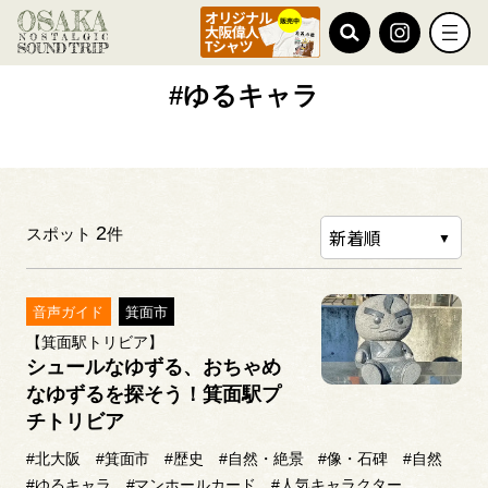
TOP
#ゆるキャラ
#ゆるキャラ
2
スポット
件
音声ガイド
箕面市
【箕面駅トリビア】
シュールなゆずる、おちゃめ
なゆずるを探そう！箕面駅プ
チトリビア
#北大阪
#箕面市
#歴史
#自然・絶景
#像・石碑
#自然
#ゆるキャラ
#マンホールカード
#人気キャラクター