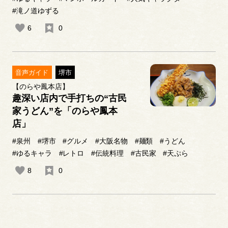
#滝ノ道ゆずる
6
0
音声ガイド
堺市
【のらや鳳本店】
趣深い店内で手打ちの“古民
家うどん”を「のらや鳳本
店」
#泉州
#堺市
#グルメ
#大阪名物
#麺類
#うどん
#ゆるキャラ
#レトロ
#伝統料理
#古民家
#天ぷら
8
0