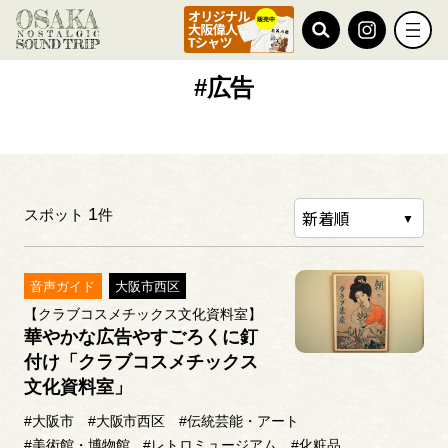
TOP
#広告
#広告
1
スポット
件
音声ガイド
大阪市西区
【クラブコスメチックス文化資料室】
華やかな広告やすごろくに釘
付け「クラブコスメチックス
文化資料室」
#大阪市
#大阪市西区
#伝統芸能・アート
#美術館・博物館
#レトロミュージアム
#化粧品