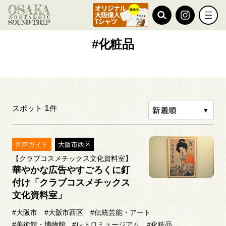
TOP
#化粧品
#化粧品
1
スポット
件
音声ガイド
大阪市西区
【クラブコスメチックス文化資料室】
華やかな広告やすごろくに釘
付け「クラブコスメチックス
文化資料室」
#大阪市
#大阪市西区
#伝統芸能・アート
#美術館・博物館
#レトロミュージアム
#化粧品