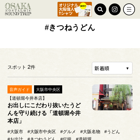
TOP
#きつねうどん
#きつねうどん
2
スポット
件
音声ガイド
大阪市中央区
【道頓堀今井本店】
お出しにこだわり抜いたうど
んを守り続ける「道頓堀今井
本店」
#大阪市
#大阪市中央区
#グルメ
#大阪名物
#うどん
#お出汁
#きつねうどん
#伝統
#道頓堀