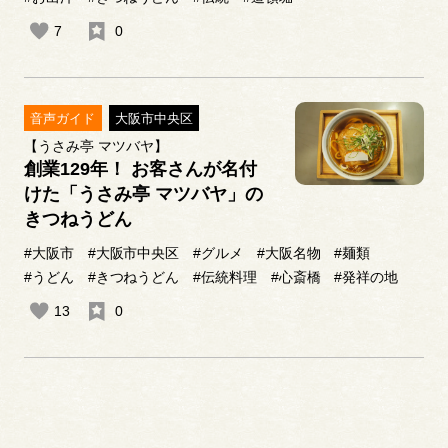
7
0
音声ガイド
大阪市中央区
【うさみ亭 マツバヤ】
創業129年！ お客さんが名付
けた「うさみ亭 マツバヤ」の
きつねうどん
#大阪市
#大阪市中央区
#グルメ
#大阪名物
#麺類
#うどん
#きつねうどん
#伝統料理
#心斎橋
#発祥の地
13
0