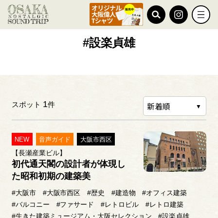
TOP
#設楽貞雄
#設楽貞雄
1
スポット
件
NEW
音声ガイド
大阪市西区
【長瀬産業ビル】
初代通天閣の設計者が体現し
た昭和初期の建築美
#大阪市
#大阪市西区
#歴史
#建造物
#オフィス建築
#バルコニー
#ファサード
#レトロビル
#レトロ建築
#生きた建築ミュージアム・大阪セレクション
#設楽貞雄