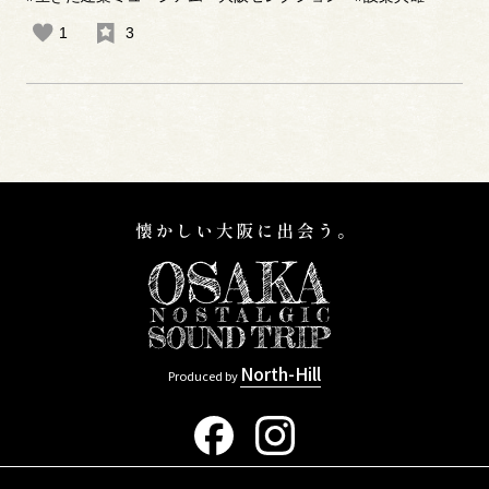
1
3
North-Hill
Produced by