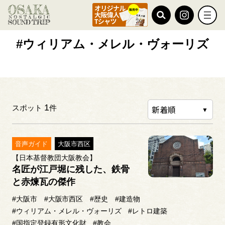
TOP
#ウィリアム・メレル・ヴォーリズ
#ウィリアム・メレル・ヴォーリズ
1
スポット
件
音声ガイド
大阪市西区
【日本基督教団大阪教会】
名匠が江戸堀に残した、鉄骨
と赤煉瓦の傑作
#大阪市
#大阪市西区
#歴史
#建造物
#ウィリアム・メレル・ヴォーリズ
#レトロ建築
#国指定登録有形文化財
#教会