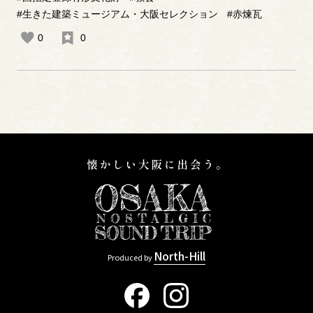
#生きた建築ミュージアム・大阪セレクション
#赤煉瓦
0
0
North-Hill
Produced by