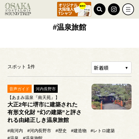
TOP
#温泉旅館
#温泉旅館
1
スポット
件
音声ガイド
河内長野市
【あまみ温泉『南天苑』】
大正2年に堺市に建築された
有形文化財 “幻の建築”と評さ
れる由緒正しき温泉旅館
#南河内
#河内長野市
#歴史
#建造物
#レトロ建築
#温泉
#温泉旅館