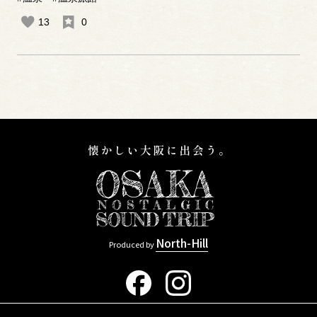
13
0
North-Hill
Produced by