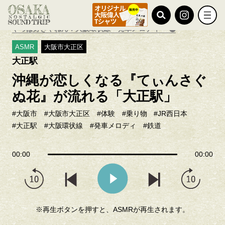
TOP
ノスタルジック探訪
やっぱ好きやねん！大阪環状線・発車メロディ
ASMR
大阪市大正区
大正駅
沖縄が恋しくなる『てぃんさぐ
ぬ花』が流れる「大正駅」
#大阪市
#大阪市大正区
#体験
#乗り物
#JR西日本
#大正駅
#大阪環状線
#発車メロディ
#鉄道
00:00
00:00
※再生ボタンを押すと、ASMRが再生されます。