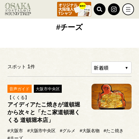
TOP
#チーズ
#チーズ
1
スポット
件
音声ガイド
大阪市中央区
【くくる】
アイディアたこ焼きが道頓堀
から次々と「たこ家道頓堀く
くる 道頓堀本店」
#大阪市
#大阪市中央区
#グルメ
#大阪名物
#たこ焼き
#チーズ