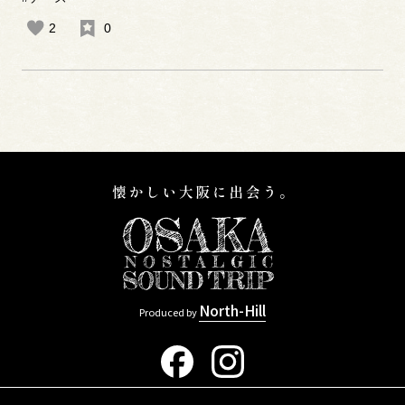
2
0
North-Hill
Produced by