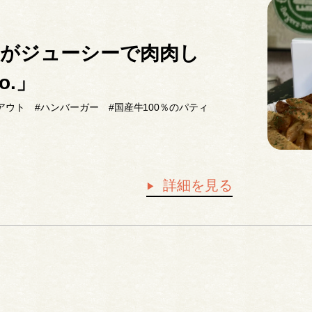
ィがジューシーで肉肉し
co.」
アウト
#ハンバーガー
#国産牛100％のパティ
詳細を見る