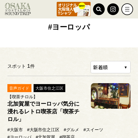
TOP
#ヨーロッパ
#ヨーロッパ
1
スポット
件
音声ガイド
大阪市住之江区
【喫茶チロル】
北加賀屋でヨーロッパ気分に
浸れるレトロ喫茶店「喫茶チ
ロル」
#大阪市
#大阪市住之江区
#グルメ
#スイーツ
#ヨーロッパ
#北加賀屋
#喫茶店