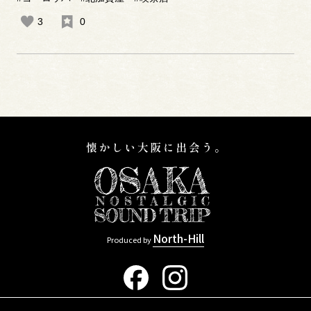
3
0
North-Hill
Produced by