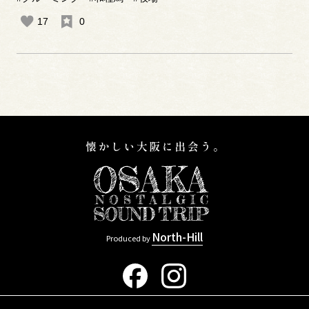
17
0
North-Hill
Produced by