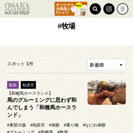
TOP
#牧場
#牧場
1
スポット
件
動画
柏原市
【和種馬ホースランド】
馬のグルーミングに思わず和
んでしまう「和種馬ホースラ
ンド」
#東部大阪
#柏原市
#体験
#乗り物
#なにわ体験
#グルーミング
#和種馬
#牧場