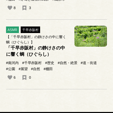
8
3
ASMR
千早赤阪村
【「千早赤阪村」の静けさの中に響く
蜩（ひぐらし）】
「千早赤阪村」の静けさの中
に響く蜩（ひぐらし）
#南河内
#千早赤阪村
#歴史
#自然・絶景
#道・街道
#公園
#展望
#自然
#棚田
6
0