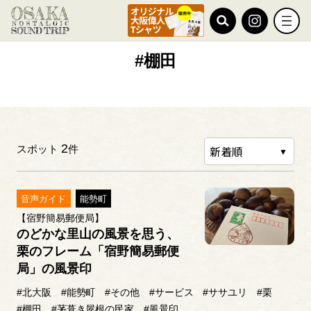
TOP
#棚田
#棚田
2
スポット
件
音声ガイド
能勢町
【宿野簡易郵便局】
のどかな里山の風景を思う、
栗のフレーム「宿野簡易郵便
局」の風景印
#北大阪
#能勢町
#その他
#サービス
#ササユリ
#栗
#棚田
#茅葺き屋根の民家
#風景印