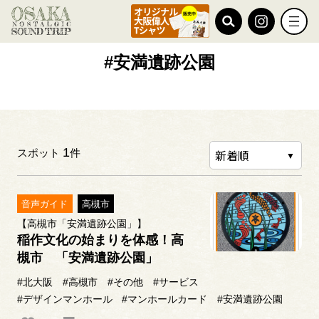
TOP
#安満遺跡公園
#安満遺跡公園
1
スポット
件
音声ガイド
高槻市
【高槻市「安満遺跡公園」】
稲作文化の始まりを体感！高
槻市 「安満遺跡公園」
#北大阪
#高槻市
#その他
#サービス
#デザインマンホール
#マンホールカード
#安満遺跡公園