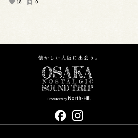
18
0
North-Hill
Produced by