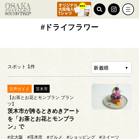
TOP
#ドライフラワー
#ドライフラワー
1
スポット
件
音声ガイド
茨木市
【お茶とお花とモンブラン プラン
ツ】
茨木市が誇るときめきアート
を「お茶とお花とモンブラ
ン」で
#北大阪
#茨木市
#グルメ
#ショッピング
#スイーツ