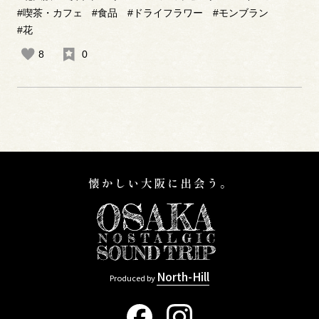
#喫茶・カフェ
#食品
#ドライフラワー
#モンブラン
#花
8
0
North-Hill
Produced by