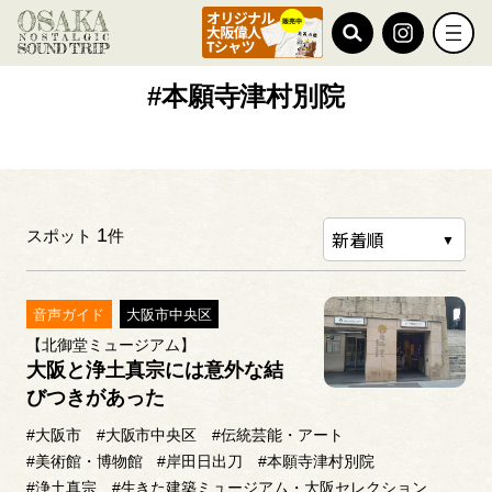
TOP
#本願寺津村別院
#本願寺津村別院
1
スポット
件
音声ガイド
大阪市中央区
【北御堂ミュージアム】
大阪と浄土真宗には意外な結
びつきがあった
#大阪市
#大阪市中央区
#伝統芸能・アート
#美術館・博物館
#岸田日出刀
#本願寺津村別院
#浄土真宗
#生きた建築ミュージアム・大阪セレクション