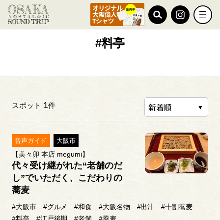
TOP
#料亭
#料亭
1
スポット
件
音声ガイド
大阪市
【美々卯 本店 megumi】
代々受け継がれた“老舗のだ
し”でいただく、こだわりの
蕎麦
#大阪市
#グルメ
#和食
#大阪名物
#出汁
#十割蕎麦
#料亭
#江戸後期
#老舗
#蕎麦