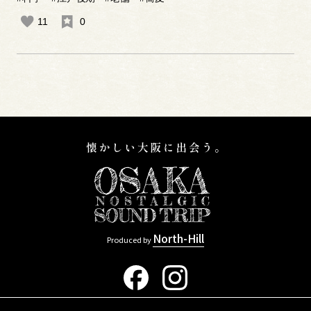
11
0
North-Hill
Produced by