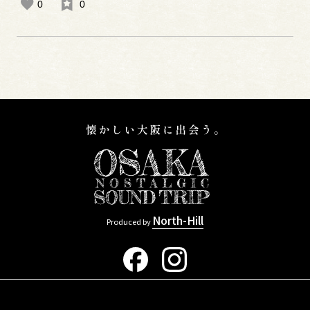
0
0
North-Hill
Produced by