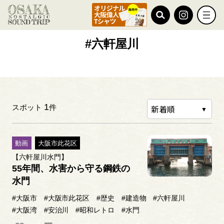
TOP
#六軒屋川
#六軒屋川
1
スポット
件
動画
大阪市此花区
【六軒屋川水門】
55年間、水害から守る鋼鉄の
水門
#大阪市
#大阪市此花区
#歴史
#建造物
#六軒屋川
#大阪湾
#安治川
#昭和レトロ
#水門