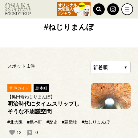
TOP
#ねじりまんぽ
#ねじりまんぽ
1
スポット
件
音声ガイド
島本町
【奥田端ねじりまんぽ】
明治時代にタイムスリップし
そうな不思議空間
#北大阪
#島本町
#歴史
#建造物
#ねじりまんぽ
12
0