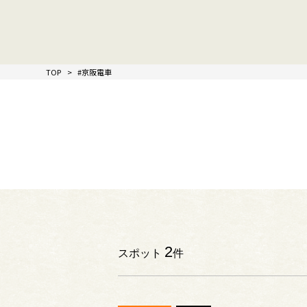
TOP
#京阪電車
2
スポット
件