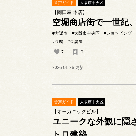
音声ガイド
大阪市中央区
【岡田屋 本店】
空堀商店街で一世紀
#大阪市
#大阪市中央区
#ショッピング
#豆腐
#豆腐屋
7
0
2026.01.26 更新
音声ガイド
大阪市中央区
【オーガニックビル】
ユニークな外観に隠
トロ建築