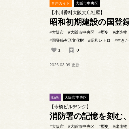
音声ガイド
大阪市中央区
【小川香料大阪支店社屋】
昭和初期建設の国登
#大阪市
#大阪市中央区
#歴史
#建造物
#国登録有形文化財
#昭和レトロ
#生き
1
0
2026.03.09 更新
動画
大阪市中央区
【今橋ビルヂング】
消防署の記憶を刻む
#大阪市
#大阪市中央区
#歴史
#建造物