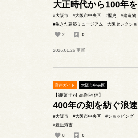
大正時代から100年
#大阪市
#大阪市中央区
#歴史
#建造物
#生きた建築ミュージアム・大阪セレクショ
2
0
2026.01.26 更新
音声ガイド
大阪市中央区
【御菓子司 高岡福信】
400年の刻を紡ぐ浪
#大阪市
#大阪市中央区
#ショッピング
#豊臣秀吉
8
0