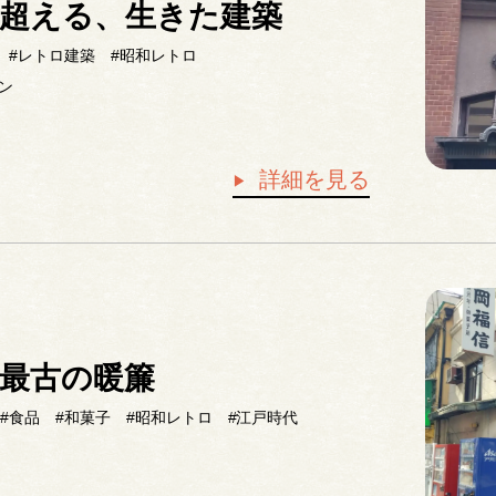
を超える、生きた建築
#レトロ建築
#昭和レトロ
ン
詳細を見る
速最古の暖簾
#食品
#和菓子
#昭和レトロ
#江戸時代