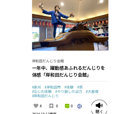
岸和田だんじり会館
一年中、躍動感あふれるだんじりを
体感「岸和田だんじり会館」
#泉州
#岸和田市
#体験
#祭
#なにわ体験
#やり廻しの迫力
#大屋根
#岸和田だんじり
0
4
0