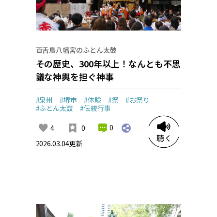
百舌鳥八幡宮のふとん太鼓
その歴史、300年以上！なんとも不思
議な神輿を担ぐ神事
#泉州
#堺市
#体験
#祭
#お祭り
#ふとん太鼓
#伝統行事
0
4
0
2026.03.04
更新