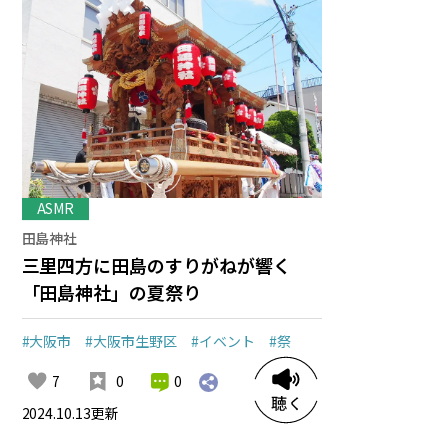
ASMR
田島神社
三里四方に田島のすりがねが響く
「田島神社」の夏祭り
#大阪市
#大阪市生野区
#イベント
#祭
0
7
0
2024.10.13
更新