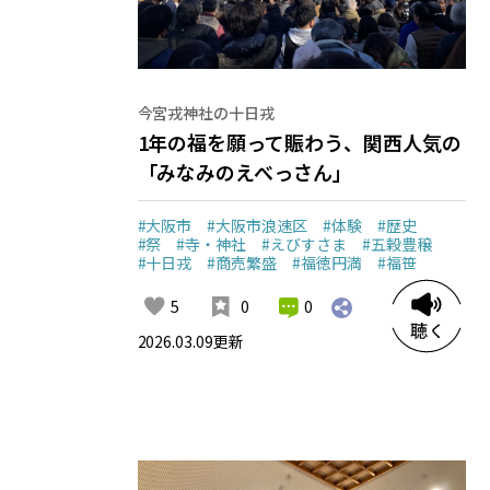
今宮戎神社の十日戎
1年の福を願って賑わう、関西人気の
「みなみのえべっさん」
#大阪市
#大阪市浪速区
#体験
#歴史
#祭
#寺・神社
#えびすさま
#五穀豊穣
#十日戎
#商売繁盛
#福徳円満
#福笹
0
5
0
2026.03.09
更新