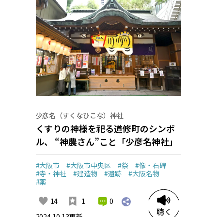
少彦名（すくなひこな）神社
くすりの神様を祀る道修町のシンボ
ル、 “神農さん”こと「少彦名神社」
#大阪市
#大阪市中央区
#祭
#像・石碑
#寺・神社
#建造物
#遺跡
#大阪名物
#薬
0
14
1
2024.10.13
更新