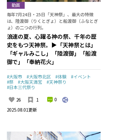
動画
毎年7月24日・25日「天神祭」、最大の特徴
は、陸渡御（りくとぎょ）と船渡御（ふなとぎ
ょ）の二つの行列。
浪速の夏、心躍る神の祭、千年の歴
史をもつ天神祭。▶「天神祭とは」
「ギャルみこし」「陸渡御」「船渡
御で」「奉納花火」
#大阪市
#大阪市北区
#体験
#イベント
#祭
#大阪天満宮
#天神祭り
#日本三代祭り
0
26
1
2025.08.01
更新