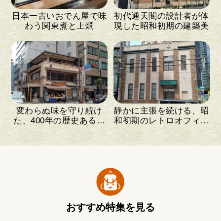
日本一古いおでん屋で味
初代通天閣の設計者が体
わう関東煮と上燗
現した昭和初期の建築美
変わらぬ味を守り続け
静かに主張を続ける、昭
た、400年の歴史ある和
和初期のレトロオフィス
菓子店
ビル
おすすめ特集を見る