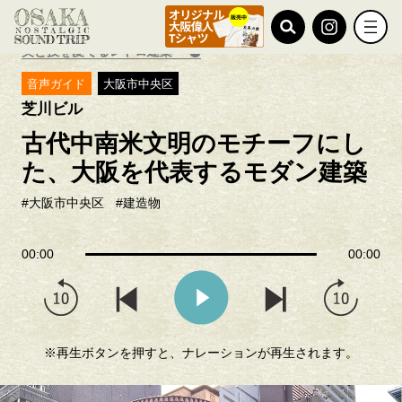
TOP
芝川ビル
美と技を愛でるレトロ建築
音声ガイド
大阪市中央区
芝川ビル
古代中南米文明のモチーフにし
た、大阪を代表するモダン建築
#大阪市中央区
#建造物
00:00
00:00
※再生ボタンを押すと、ナレーションが再生されます。