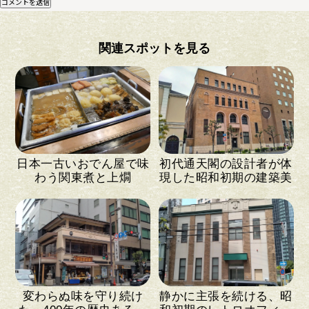
関連スポットを見る
日本一古いおでん屋で味
初代通天閣の設計者が体
わう関東煮と上燗
現した昭和初期の建築美
変わらぬ味を守り続け
静かに主張を続ける、昭