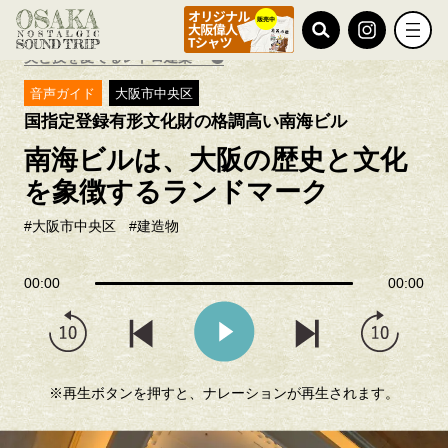
TOP
国指定登録有形文化財 南海ビル
美と技を愛でるレトロ建築
音声ガイド
大阪市中央区
国指定登録有形文化財の格調高い南海ビル
南海ビルは、大阪の歴史と文化
を象徴するランドマーク
#大阪市中央区
#建造物
00:00
00:00
※再生ボタンを押すと、ナレーションが再生されます。