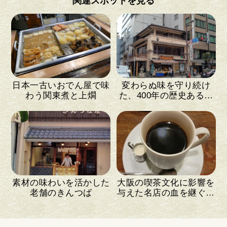
関連スポットを見る
日本一古いおでん屋で味
変わらぬ味を守り続け
わう関東煮と上燗
た、400年の歴史ある和
菓子店
素材の味わいを活かした
大阪の喫茶文化に影響を
老舗のきんつば
与えた名店の血を継ぐ喫
茶店